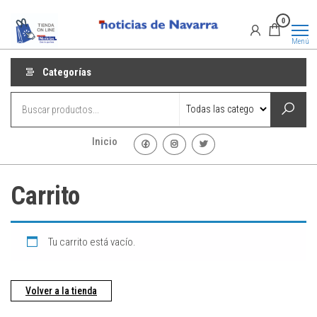
Saltar
Promociones
Promociones
0
al
de Noticias
de Navarra
contenido
Menú
Categorías
Inicio
Carrito
Tu carrito está vacío.
Volver a la tienda