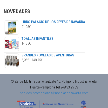
NOVEDADES
LIBRO PALACIO DE LOS REYES DE NAVARRA
21,95
€
TOALLAS INFANTILES
14,95
€
GRANDES NOVELAS DE AVENTURAS
RANGO
5,95
€
-
148,75
€
DE
PRECIOS:
DESDE
© Zeroa Multimedia | Altzutzate 10, Polígono Industrial Areta,
5,95€
Huarte-Pamplona Tel 948 33 25 33
HASTA
pedidos.promociones@noticiasdenavarra.com
148,75€