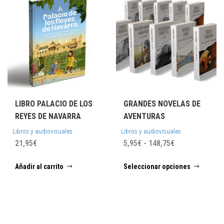
LIBRO PALACIO DE LOS
GRANDES NOVELAS DE
REYES DE NAVARRA
AVENTURAS
Libros y audiovisuales
Libros y audiovisuales
Rango
21,95
€
5,95
€
-
148,75
€
de
Este
Añadir al carrito
Seleccionar opciones
precios:
prod
desde
tiene
5,95€
múlti
hasta
varia
148,75€
Las