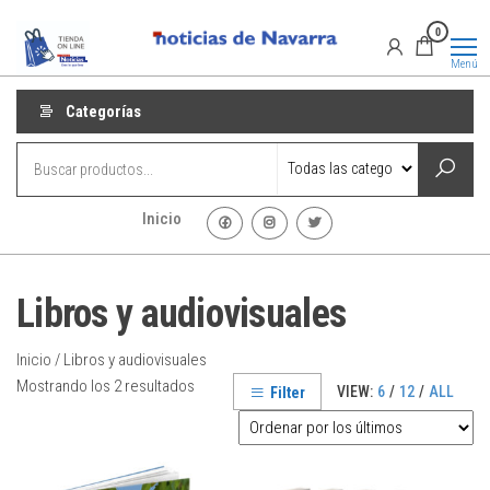
Saltar
Promociones
Promociones
0
al
de Noticias
de Navarra
contenido
Menú
Categorías
Inicio
Libros y audiovisuales
Inicio
/ Libros y audiovisuales
Ordenado
Mostrando los 2 resultados
VIEW:
6
/
12
/
ALL
Filter
por
los
últimos