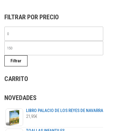
opci
se
FILTRAR POR PRECIO
pued
elegi
PRECIO
en
la
MÍNIMO
PRECIO
págin
de
MÁXIMO
prod
Filtrar
CARRITO
NOVEDADES
LIBRO PALACIO DE LOS REYES DE NAVARRA
21,95
€
TOALLAS INFANTILES