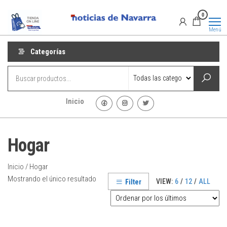
Saltar
Promociones
Promociones
0
al
de Noticias
de Navarra
contenido
Menú
Categorías
Inicio
Hogar
Inicio
/ Hogar
Mostrando el único resultado
VIEW:
6
/
12
/
ALL
Filter