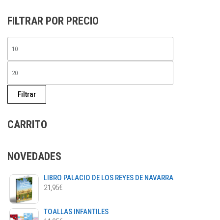
se
FILTRAR POR PRECIO
pueden
elegir
PRECIO
en
la
MÍNIMO
PRECIO
página
de
MÁXIMO
producto
Filtrar
CARRITO
NOVEDADES
LIBRO PALACIO DE LOS REYES DE NAVARRA
21,95
€
TOALLAS INFANTILES