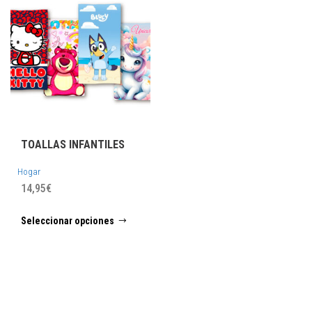
TOALLAS INFANTILES
Hogar
14,95
€
Este
Seleccionar opciones
producto
tiene
múltiples
variantes.
Las
opciones