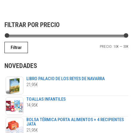
se
pueden
elegir
FILTRAR POR PRECIO
en
la
página
PR
PR
PRECIO:
10€
—
30€
Filtrar
de
MÍ
M
producto
NOVEDADES
LIBRO PALACIO DE LOS REYES DE NAVARRA
21,95
€
TOALLAS INFANTILES
14,95
€
BOLSA TÉRMICA PORTA ALIMENTOS + 4 RECIPIENTES
JATA
21,95
€