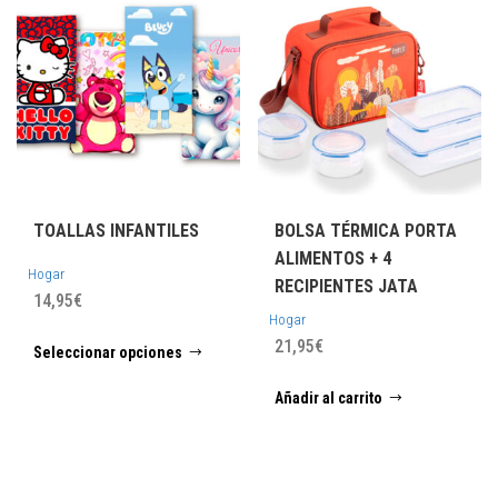
TOALLAS INFANTILES
BOLSA TÉRMICA PORTA
ALIMENTOS + 4
Hogar
RECIPIENTES JATA
14,95
€
Hogar
Este
21,95
€
Seleccionar opciones
producto
tiene
Añadir al carrito
múltiples
variantes.
Las
opciones