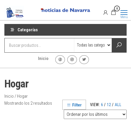
Saltar
Promociones
Promociones
0
al
de Noticias
de Navarra
contenido
Menú
Categorías
Inicio
Hogar
Inicio
/ Hogar
Ordenado
Mostrando los 2 resultados
VIEW:
6
/
12
/
ALL
Filter
por
los
últimos