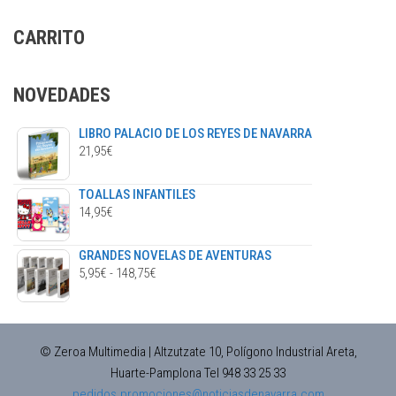
CARRITO
NOVEDADES
LIBRO PALACIO DE LOS REYES DE NAVARRA
21,95
€
TOALLAS INFANTILES
14,95
€
GRANDES NOVELAS DE AVENTURAS
RANGO
5,95
€
-
148,75
€
DE
PRECIOS:
DESDE
© Zeroa Multimedia | Altzutzate 10, Polígono Industrial Areta,
5,95€
Huarte-Pamplona Tel 948 33 25 33
HASTA
pedidos.promociones@noticiasdenavarra.com