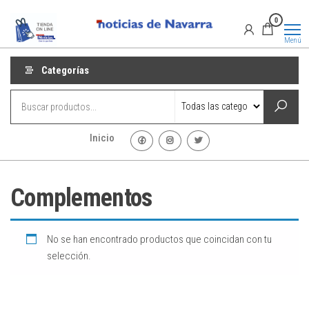
Saltar
Promociones
Promociones
0
al
de Noticias
de Navarra
contenido
Menú
Categorías
Inicio
Complementos
No se han encontrado productos que coincidan con tu
selección.