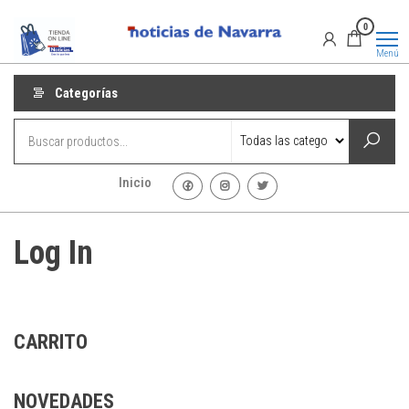
Saltar
Promociones
Promociones
0
al
de Noticias
de Navarra
contenido
Menú
Categorías
Inicio
Log In
CARRITO
NOVEDADES