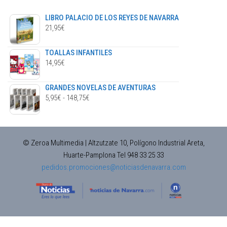
LIBRO PALACIO DE LOS REYES DE NAVARRA
21,95
€
TOALLAS INFANTILES
14,95
€
GRANDES NOVELAS DE AVENTURAS
RANGO
5,95
€
-
148,75
€
DE
PRECIOS:
DESDE
© Zeroa Multimedia | Altzutzate 10, Polígono Industrial Areta,
5,95€
Huarte-Pamplona Tel 948 33 25 33
HASTA
pedidos.promociones@noticiasdenavarra.com
148,75€