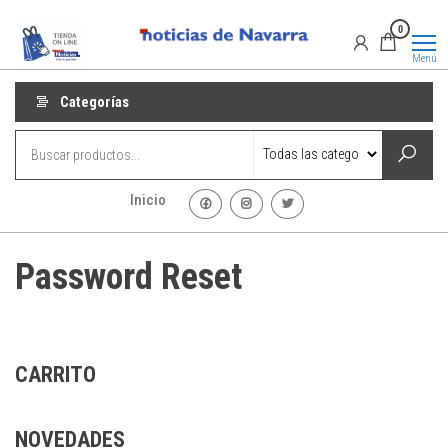
Saltar
Promociones
Promociones
0
al
de Noticias
de Navarra
contenido
Menú
Categorías
Inicio
Password Reset
CARRITO
NOVEDADES