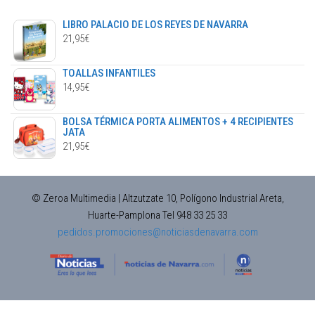
LIBRO PALACIO DE LOS REYES DE NAVARRA
21,95
€
TOALLAS INFANTILES
14,95
€
BOLSA TÉRMICA PORTA ALIMENTOS + 4 RECIPIENTES
JATA
21,95
€
© Zeroa Multimedia | Altzutzate 10, Polígono Industrial Areta,
Huarte-Pamplona Tel 948 33 25 33
pedidos.promociones@noticiasdenavarra.com