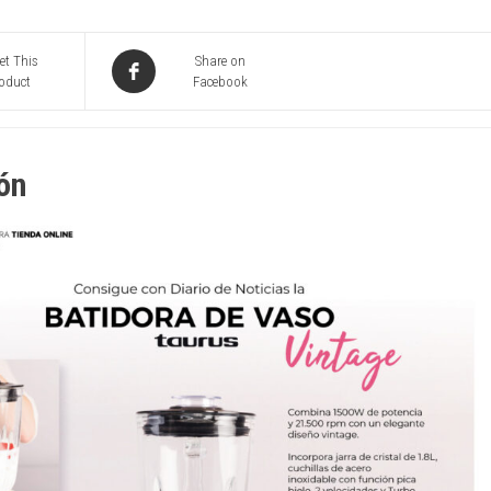
et This
Share on
oduct
Facebook
ón