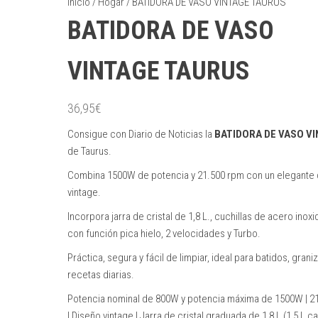
Inicio
/
Hogar
/ BATIDORA DE VASO VINTAGE TAURUS
BATIDORA DE VASO
VINTAGE TAURUS
36,95
€
Consigue con Diario de Noticias la
BATIDORA DE VASO V
de Taurus.
Combina 1500W de potencia y 21.500 rpm con un elegante
vintage.
Incorpora jarra de cristal de 1,8 L., cuchillas de acero inox
con función pica hielo, 2 velocidades y Turbo.
Práctica, segura y fácil de limpiar, ideal para batidos, grani
recetas diarias.
Potencia nominal de 800W y potencia máxima de 1500W | 2
| Diseño vintage | Jarra de cristal graduada de 1,8 L (1,5 L 