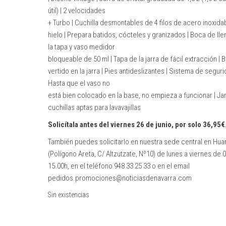
útil) | 2 velocidades
+ Turbo | Cuchilla desmontables de 4 filos de acero inoxidab
hielo | Prepara batidos, cócteles y granizados | Boca de ll
la tapa y vaso medidor
bloqueable de 50 ml | Tapa de la jarra de fácil extracción |
vertido en la jarra | Pies antideslizantes | Sistema de seguri
Hasta que el vaso no
está bien colocado en la base, no empieza a funcionar | Jar
cuchillas aptas para lavavajillas
Solicítala antes del viernes 26 de junio, por solo 36,95€
También puedes solicitarlo en nuestra sede central en Hua
(Polígono Areta, C/ Altzutzate, Nº10) de lunes a viernes de 0
15.00h, en el teléfono 948 33 25 33 o en el email
pedidos.promociones@noticiasdenavarra.com
Sin existencias