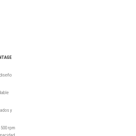
INTAGE
 diseño
idable
zados y
1500 rpm
capacidad