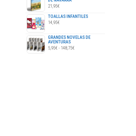
DE NAVARRA
21,95
€
TOALLAS INFANTILES
14,95
€
GRANDES NOVELAS DE
AVENTURAS
RANGO
5,95
€
-
148,75
€
DE
PRECIOS:
DESDE
5,95€
HASTA
148,75€