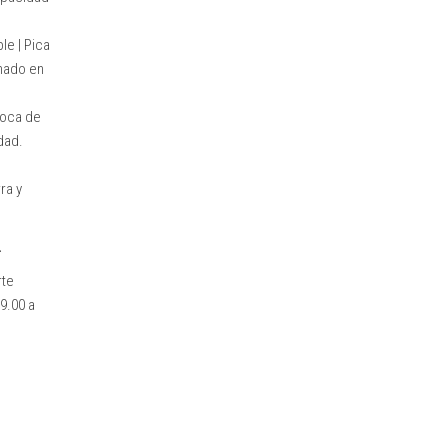
le | Pica
enado en
 Boca de
dad.
ra y
.
rte
9.00 a