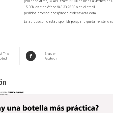
(Polígono Areta, C/ Altzutzate, Nº10) de lunes a viernes de 0
15.00h, en el teléfono 948 33 25 33 o en el email
pedidos.promociones@noticiasdenavarra.com
Este producto no está disponible porque no quedan existencias
et This
Share on
oduct
Facebook
ón