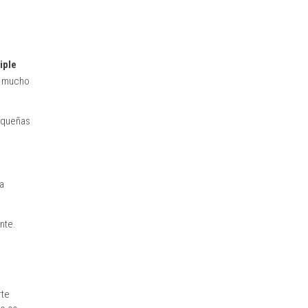
iple
r mucho
equeñas
a
nte.
rte