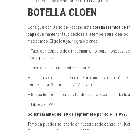
Inicio
/
Tecnología y deporte
/ BOTELLA CLOEN
BOTELLA CLOEN
Consigue con Diario de Noticias esta
botella térmica de tr
capa
que mantendrá tus bebidas a la temperatura ideal po
más tiempo. Elige la tuya, negra o blanca.
– Tapa con espacio de almacenamiento, para monedas, p
llaves, pastillas…
– Tapa con asa para fácil transporte.
– Tres capas de aislamiento que prolongan la duración de l
temperatura: 24 horas fría / 12 horas calor.
– Rosca hermética para evitar derrameS y base antidesliza
– Libre de BPA.
Solicítala antes del 19 de septiembre por solo 11,95€.
También puedes solicitarlo en nuestra sede central en Hua