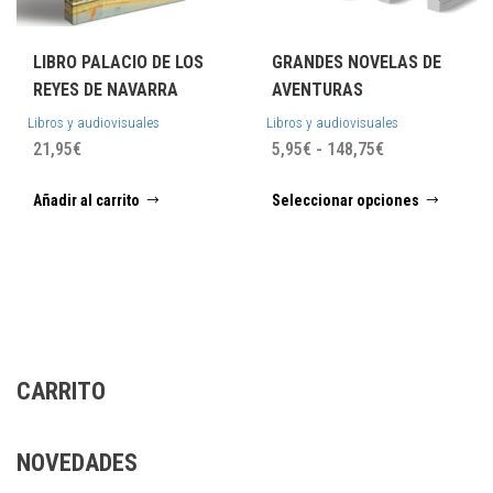
LIBRO PALACIO DE LOS
GRANDES NOVELAS DE
REYES DE NAVARRA
AVENTURAS
Libros y audiovisuales
Libros y audiovisuales
Rango
21,95
€
5,95
€
-
148,75
€
de
Este
Añadir al carrito
Seleccionar opciones
precios:
prod
desde
tiene
5,95€
múlti
hasta
varia
148,75€
Las
opci
se
CARRITO
pued
elegi
en
NOVEDADES
la