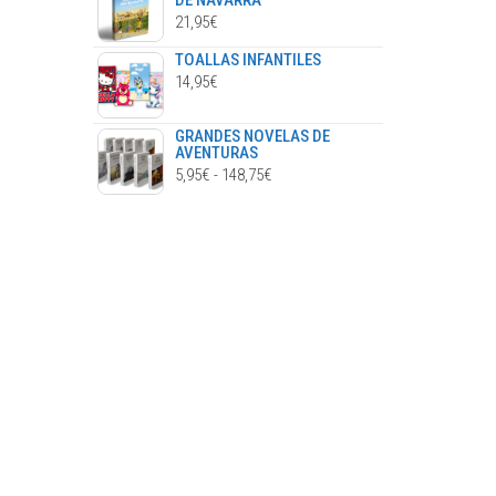
DE NAVARRA
21,95
€
TOALLAS INFANTILES
14,95
€
GRANDES NOVELAS DE
AVENTURAS
RANGO
5,95
€
-
148,75
€
DE
PRECIOS:
DESDE
5,95€
HASTA
148,75€