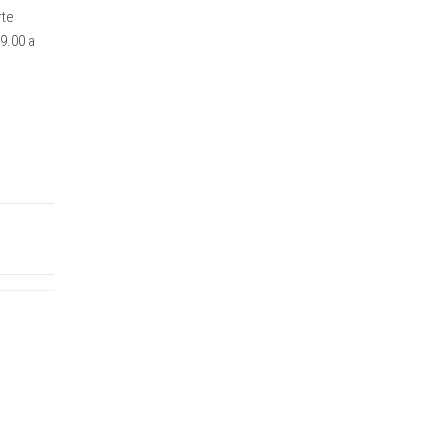
rte
9.00 a