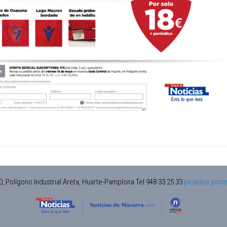
0, Polígono Industrial Areta, Huarte-Pamplona Tel 948 33 25 33
pedidos.prom