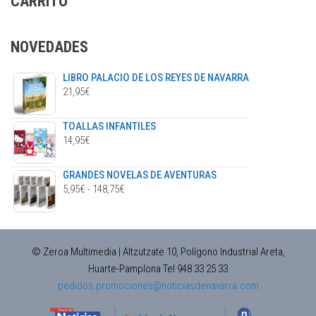
CARRITO
pueden
elegir
en
NOVEDADES
la
página
LIBRO PALACIO DE LOS REYES DE NAVARRA
de
21,95
€
producto
TOALLAS INFANTILES
14,95
€
GRANDES NOVELAS DE AVENTURAS
RANGO
5,95
€
-
148,75
€
DE
PRECIOS:
DESDE
© Zeroa Multimedia | Altzutzate 10, Polígono Industrial Areta,
5,95€
Huarte-Pamplona Tel 948 33 25 33
HASTA
pedidos.promociones@noticiasdenavarra.com
148,75€