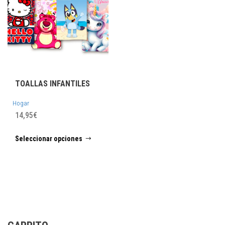
TOALLAS INFANTILES
Hogar
14,95
€
Este
Seleccionar opciones
producto
tiene
múltiples
variantes.
Las
opciones
se