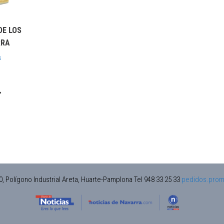
DE LOS
RRA
s
0, Polígono Industrial Areta, Huarte-Pamplona Tel 948 33 25 33
pedidos.prom