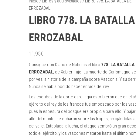
Inicio
/
Libros y audiovisuales
/ LIBRO 778. LA BATALLA DE
ERROZABAL
LIBRO 778. LA BATALLA
ERROZABAL
11,95
€
Consigue con Diario de Noticias el libro
778. LA BATALLA
ERROZABAL
, de Xabier Irujo. La muerte de Carlomagno s
por vez la historia de la campaña sobre Vasconia. Y su derr
Nunca se había podido hacer en vida del rey.
Los escribas de la corte carolingia escribieron que en el a
ejército del rey de los francos fue emboscado por los va
pues la espesura del bosque era propicia para ello. Y bajar
alto del monte, se echaron sobre las tropas, arrojándolas a
del valle. Entablada la lucha, el ataque sembró un gran des
todo el ejército, y los vascones mataron hasta el último ho