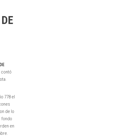
 DE
 DE
e contó
ota.
ño 778 el
scones
on de lo
l fondo
orden en
mbre.