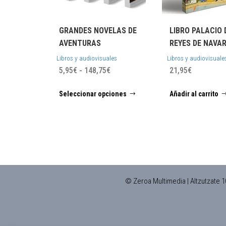
GRANDES NOVELAS DE
LIBRO PALACIO 
AVENTURAS
REYES DE NAVA
Libros y audiovisuales
Libros y audiovisuale
Rango
5,95
€
-
148,75
€
21,95
€
de
Este
Seleccionar opciones
Añadir al carrito
precios:
producto
desde
tiene
5,95€
múltiples
hasta
variantes.
148,75€
Las
opciones
se
© Zeroa Multimedia | Altzutzate 1
pueden
elegir
en
la