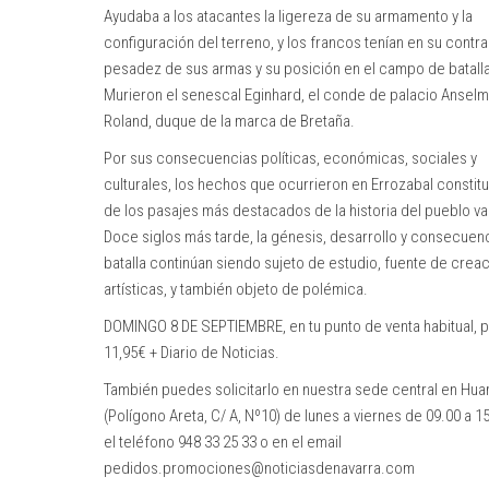
Ayudaba a los atacantes la ligereza de su armamento y la
configuración del terreno, y los francos tenían en su contra
pesadez de sus armas y su posición en el campo de batalla
Murieron el senescal Eginhard, el conde de palacio Anselm
Roland, duque de la marca de Bretaña.
Por sus consecuencias políticas, económicas, sociales y
culturales, los hechos que ocurrieron en Errozabal constit
de los pasajes más destacados de la historia del pueblo v
Doce siglos más tarde, la génesis, desarrollo y consecuenc
batalla continúan siendo sujeto de estudio, fuente de crea
artísticas, y también objeto de polémica.
DOMINGO 8 DE SEPTIEMBRE, en tu punto de venta habitual, p
11,95€ + Diario de Noticias.
También puedes solicitarlo en nuestra sede central en Hua
(Polígono Areta, C/ A, Nº10) de lunes a viernes de 09.00 a 1
el teléfono 948 33 25 33 o en el email
pedidos.promociones@noticiasdenavarra.com