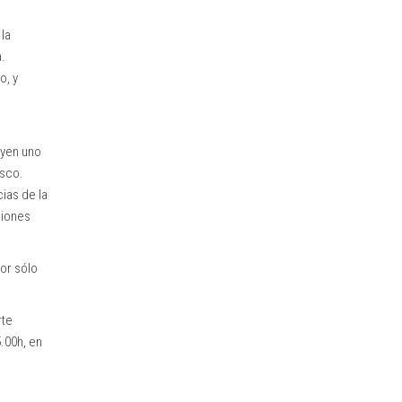
 la
.
o, y
uyen uno
asco.
ias de la
ciones
or sólo
rte
5.00h, en