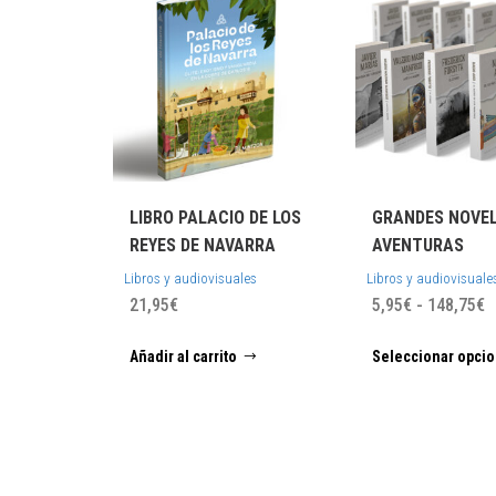
LIBRO PALACIO DE LOS
GRANDES NOVEL
REYES DE NAVARRA
AVENTURAS
Libros y audiovisuales
Libros y audiovisuale
R
21,95
€
5,95
€
-
148,75
€
d
Añadir al carrito
Seleccionar opci
p
d
5
h
1