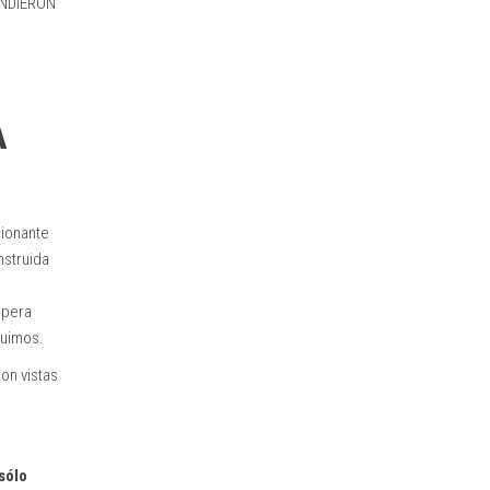
ENDIERON
A
cionante
nstruida
upera
fuimos.
con vistas
sólo