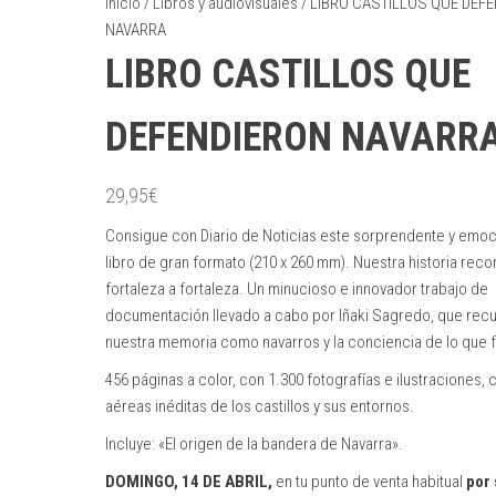
Inicio
/
Libros y audiovisuales
/ LIBRO CASTILLOS QUE DEF
NAVARRA
LIBRO CASTILLOS QUE
DEFENDIERON NAVARR
29,95
€
Consigue con Diario de Noticias este sorprendente y emo
libro de gran formato (210 x 260 mm). Nuestra historia reco
fortaleza a fortaleza. Un minucioso e innovador trabajo de
documentación llevado a cabo por Iñaki Sagredo, que rec
nuestra memoria como navarros y la conciencia de lo que 
456 páginas a color, con 1.300 fotografías e ilustraciones, 
aéreas inéditas de los castillos y sus entornos.
Incluye: «El origen de la bandera de Navarra».
DOMINGO, 14 DE ABRIL
,
en tu punto de venta habitual
por 