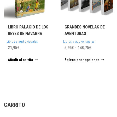
LIBRO PALACIO DE LOS
GRANDES NOVELAS DE
REYES DE NAVARRA
AVENTURAS
Libros y audiovisuales
Libros y audiovisuales
Rango
21,95
€
5,95
€
-
148,75
€
de
Este
Añadir al carrito
Seleccionar opciones
precios:
prod
desde
tiene
5,95€
múlti
hasta
varia
148,75€
Las
opci
se
CARRITO
pued
elegi