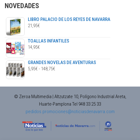
en
NOVEDADES
la
págin
LIBRO PALACIO DE LOS REYES DE NAVARRA
de
21,95
€
prod
TOALLAS INFANTILES
14,95
€
GRANDES NOVELAS DE AVENTURAS
RANGO
5,95
€
-
148,75
€
DE
PRECIOS:
DESDE
© Zeroa Multimedia | Altzutzate 10, Polígono Industrial Areta,
5,95€
Huarte-Pamplona Tel 948 33 25 33
HASTA
pedidos.promociones@noticiasdenavarra.com
148,75€