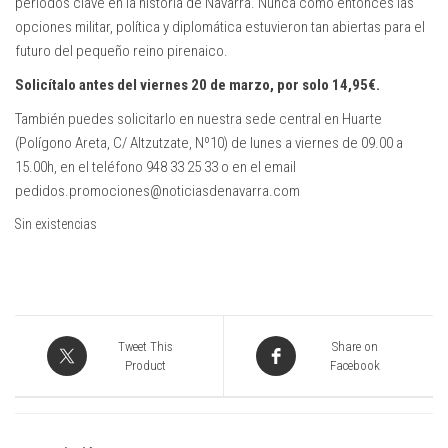
periodos clave en la historia de Navarra. Nunca como entonces las
opciones militar, política y diplomática estuvieron tan abiertas para el
futuro del pequeño reino pirenaico.
Solicítalo antes del viernes 20 de marzo, por solo 14,95€.
También puedes solicitarlo en nuestra sede central en Huarte
(Polígono Areta, C/ Altzutzate, Nº10) de lunes a viernes de 09.00 a
15.00h, en el teléfono 948 33 25 33 o en el email
pedidos.promociones@noticiasdenavarra.com
Sin existencias
Tweet This
Share on
Product
Facebook