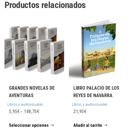
Productos relacionados
GRANDES NOVELAS DE
LIBRO PALACIO DE LOS
AVENTURAS
REYES DE NAVARRA
Libros y audiovisuales
Libros y audiovisuales
Rango
5,95
€
-
148,75
€
21,95
€
de
Este
Seleccionar opciones
Añadir al carrito
precios:
producto