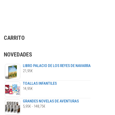
desde
tiene
5,95€
múltiples
hasta
variantes.
148,75€
Las
opciones
se
CARRITO
pueden
elegir
en
NOVEDADES
la
página
LIBRO PALACIO DE LOS REYES DE NAVARRA
de
21,95
€
producto
TOALLAS INFANTILES
14,95
€
GRANDES NOVELAS DE AVENTURAS
RANGO
5,95
€
-
148,75
€
DE