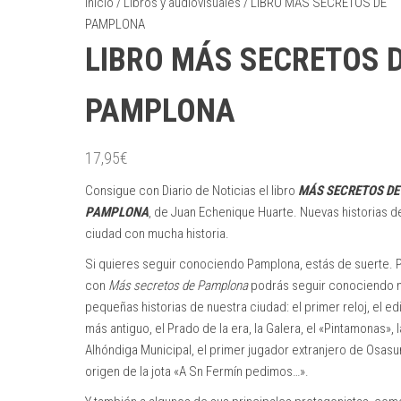
Inicio
/
Libros y audiovisuales
/ LIBRO MÁS SECRETOS DE
PAMPLONA
LIBRO MÁS SECRETOS 
PAMPLONA
17,95
€
Consigue con Diario de Noticias el libro
MÁS SECRETOS DE
PAMPLONA
, de Juan Echenique Huarte. Nuevas historias d
ciudad con mucha historia.
Si quieres seguir conociendo Pamplona, estás de suerte. 
con
Más secretos de Pamplona
podrás seguir conociendo 
pequeñas historias de nuestra ciudad: el primer reloj, el edif
más antiguo, el Prado de la era, la Galera, el «Pintamonas», l
Alhóndiga Municipal, el primer jugador extranjero de Osasu
origen de la jota «A Sn Fermín pedimos…».