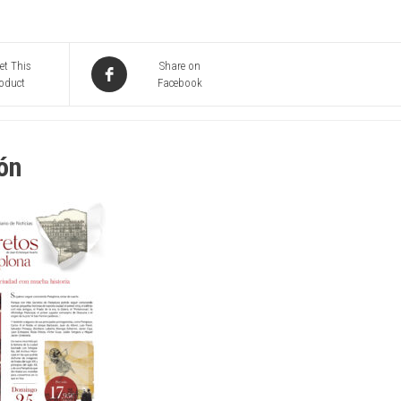
et This
Share on
oduct
Facebook
ón