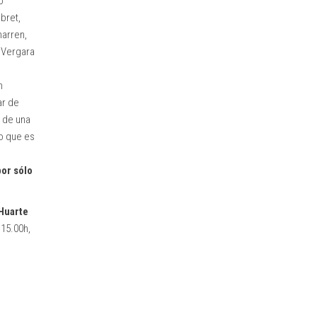
o
bret,
harren,
n Vergara
n
ar de
y de una
o que es
por sólo
 Huarte
 15.00h,