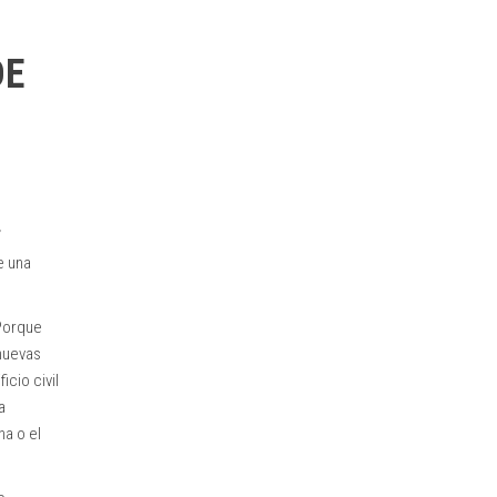
DE
e una
Porque
nuevas
icio civil
a
na o el