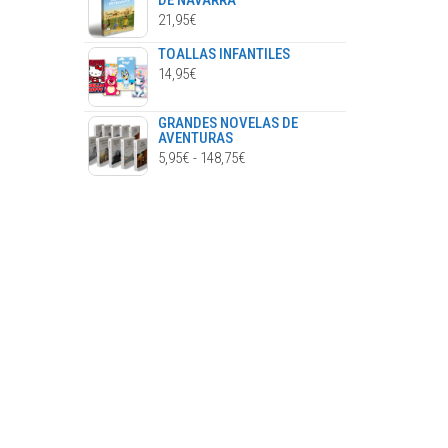
DE NAVARRA
21,95
€
TOALLAS INFANTILES
14,95
€
GRANDES NOVELAS DE
AVENTURAS
RANGO
5,95
€
-
148,75
€
DE
PRECIOS:
DESDE
5,95€
HASTA
148,75€