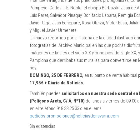
Y también a algunos de sus principales protagonistas, com
Pompeyo, Carlos III El Noble, el obispo Barbazán, Juan de Al
Luis Paret, Salvador Pinaquy, Bonifacio Labarta, Remigia Ec
Javier Ciga, Juan Echepare, Rosa Oteiza, Victor Eusa, Juliá
y Miguel Javier Urmeneta.
Un nuevo recorrido por la historia de la ciudad ilustrado co
fotografías del Archivo Municipal en las que podrás disfrut
imágenes de finales del siglo XIX y principios del siglo XX, 
Pamplona que derribaba sus murallas para convertirse en l
hoy.
DOMINGO, 25 DE FEBRERO
,
en tu punto de venta habitual
17,95€ + Diario de Noticias.
También puedes
solicitarlos en nuestra sede central en
(Polígono Areta, C/ A, Nº10)
de lunes a viernes de 09.00 a
en el teléfono 948 33 25 33 o en el email
pedidos.promociones@noticiasdenavarra.com
Sin existencias