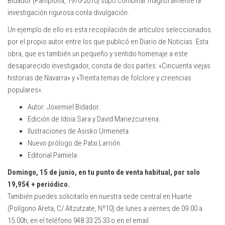
Bidador (Pamplona, 1970-2010) supo combinar magistralmente la
investigación rigurosa conla divulgación.
Un ejemplo de ello es esta recopilación de artículos seleccionados
por el propio autor entre los que publicó en Diario de Noticias. Esta
obra, que es también un pequeño y sentido homenaje a este
desaparecido investigador, consta de dos partes: «Cincuenta viejas
historias de Navarra» y «Treinta temas de folclore y creencias
populares».
Autor: Joxemiel Bidador.
Edición de Idoia Sara y David Mariezcurrena.
Ilustraciones de Asisko Urmeneta.
Nuevo prólogo de Patxi Larrión.
Editorial Pamiela.
Domingo, 15 de junio, en tu punto de venta habitual, por solo
19,95€ + periódico.
También puedes solicitarlo en nuestra sede central en Huarte
(Polígono Areta, C/ Altzutzate, Nº10) de lunes a viernes de 09.00 a
15.00h, en el teléfono 948 33 25 33 o en el email