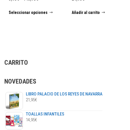
de
Este
Seleccionar opciones
Añadir al carrito
precios:
producto
desde
tiene
5,95€
múltiples
hasta
variantes.
148,75€
Las
opciones
se
CARRITO
pueden
elegir
en
NOVEDADES
la
página
LIBRO PALACIO DE LOS REYES DE NAVARRA
de
21,95
€
producto
TOALLAS INFANTILES
14,95
€