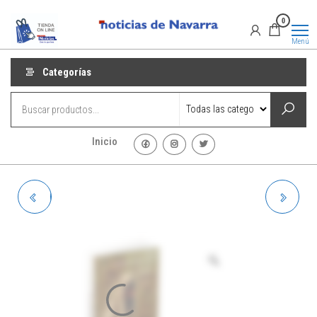
Saltar
Promociones
Promociones
0
al
de Noticias
de Navarra
contenido
Menú
Categorías
Inicio
BANDEJAS DE CERÁMICA
TOALLAS INFANTILES
FORNAX