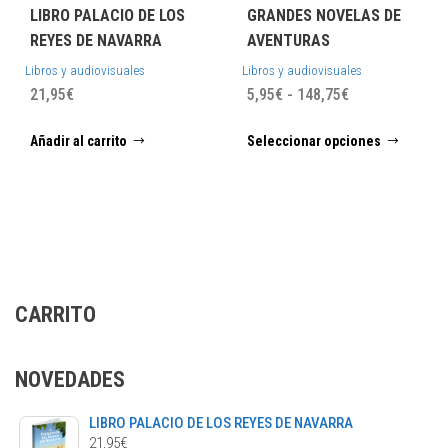
LIBRO PALACIO DE LOS
GRANDES NOVELAS DE
REYES DE NAVARRA
AVENTURAS
Libros y audiovisuales
Libros y audiovisuales
Rango
21,95
€
5,95
€
-
148,75
€
de
Este
Añadir al carrito
Seleccionar opciones
precios:
prod
desde
tiene
5,95€
múlti
hasta
varia
148,75€
Las
opci
se
CARRITO
pued
elegi
en
NOVEDADES
la
págin
LIBRO PALACIO DE LOS REYES DE NAVARRA
de
21,95
€