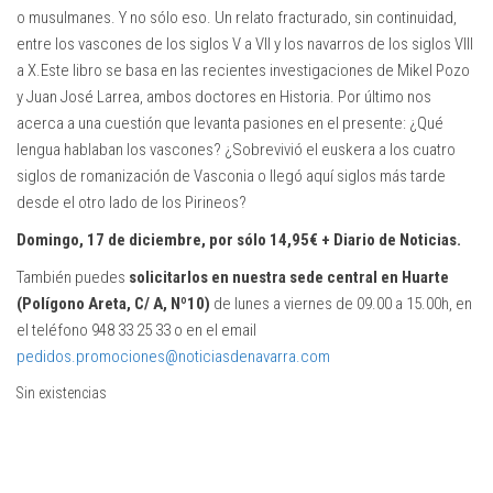
o musulmanes. Y no sólo eso. Un relato fracturado, sin continuidad,
entre los vascones de los siglos V a VII y los navarros de los siglos VIII
a X.Este libro se basa en las recientes investigaciones de Mikel Pozo
y Juan José Larrea, ambos doctores en Historia. Por último nos
acerca a una cuestión que levanta pasiones en el presente: ¿Qué
lengua hablaban los vascones? ¿Sobrevivió el euskera a los cuatro
siglos de romanización de Vasconia o llegó aquí siglos más tarde
desde el otro lado de los Pirineos?
Domingo, 17 de diciembre,
por sólo 14,95€ + Diario de Noticias.
También puedes
solicitarlos en nuestra sede central en Huarte
(Polígono Areta, C/ A, Nº10)
de lunes a viernes de 09.00 a 15.00h, en
el teléfono 948 33 25 33 o en el email
pedidos.promociones@noticiasdenavarra.com
Sin existencias