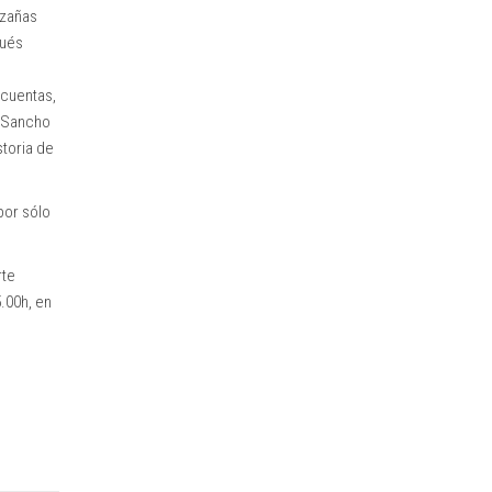
azañas
pués
 cuentas,
y Sancho
storia de
 por sólo
rte
5.00h, en