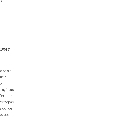
ES
NIA Y
o Arista
ruela
so
truyó sus
 Orreaga
as tropas
es donde
evase la