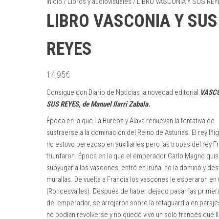
Inicio
/
Libros y audiovisuales
/ LIBRO VASCONIA Y SUS REY
LIBRO VASCONIA Y SUS
REYES
14,95
€
Consigue con Diario de Noticias la novedad editorial
VASCO
SUS REYES, de Manuel Ilarri Zabala.
Época en la que La Bureba y Álava renuevan la tentativa de
sustraerse a la dominación del Reino de Asturias. El rey Iñig
no estuvo perezoso en auxiliarles pero las tropas del rey F
triunfaron. Época en la que el emperador Carlo Magno qui
subyugar a los vascones, entró en Iruña, no la dominó y des
murallas. De vuelta a Francia los vascones le esperaron en
(Roncesvalles). Después de haber dejado pasar las primer
del emperador, se arrojaron sobre la retaguardia en paraj
no podían revolverse y no quedó vivo un solo francés que ll