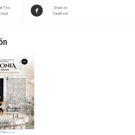
et This
Share on
oduct
Facebook
ón