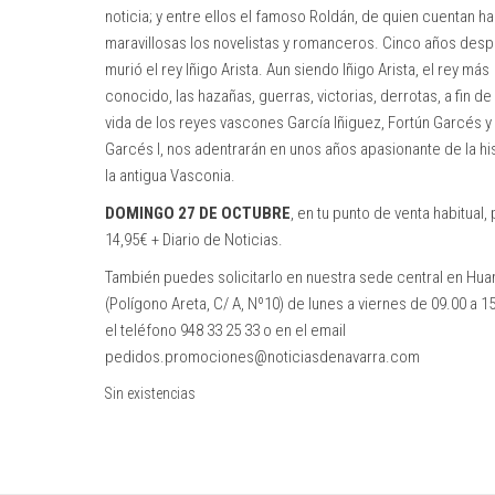
noticia; y entre ellos el famoso Roldán, de quien cuentan h
maravillosas los novelistas y romanceros. Cinco años des
murió el rey Iñigo Arista. Aun siendo Iñigo Arista, el rey más
conocido, las hazañas, guerras, victorias, derrotas, a fin de
vida de los reyes vascones García Iñiguez, Fortún Garcés 
Garcés I, nos adentrarán en unos años apasionante de la hi
la antigua Vasconia.
DOMINGO 27 DE OCTUBRE
, en tu punto de venta habitual,
14,95€ + Diario de Noticias.
También puedes solicitarlo en nuestra sede central en Hua
(Polígono Areta, C/ A, Nº10) de lunes a viernes de 09.00 a 1
el teléfono 948 33 25 33 o en el email
pedidos.promociones@noticiasdenavarra.com
Sin existencias