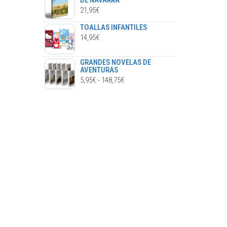
DE NAVARRA
21,95
€
TOALLAS INFANTILES
14,95
€
GRANDES NOVELAS DE
AVENTURAS
RANGO
5,95
€
-
148,75
€
DE
PRECIOS:
DESDE
5,95€
HASTA
148,75€