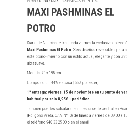
Inicio
/
Ropa
/ MAXI PASHMINAS EL POTRO
MAXI PASHMINAS EL
POTRO
Diario de Noticias te trae cada viernes la exclusiva colecc
Maxi Pashminas El Potro
. Seis diseños reversibles para a
este otoño-invierno con un estilo actual, elegante y con un 
ultrasuave.
Medida: 70 x 185 cm
Composición: 44% viscosa | 56% poliester,
1ª entrega: viernes, 15 de noviembre en tu punto de ve
habitual por solo 8,95€ + periódico.
También puedes solicitarlo en nuestra sede central en Hua
(Polígono Areta, C/ A, Nº10) de lunes a viernes de 09.00 a 1
el teléfono 948 33 25 33 o en el email