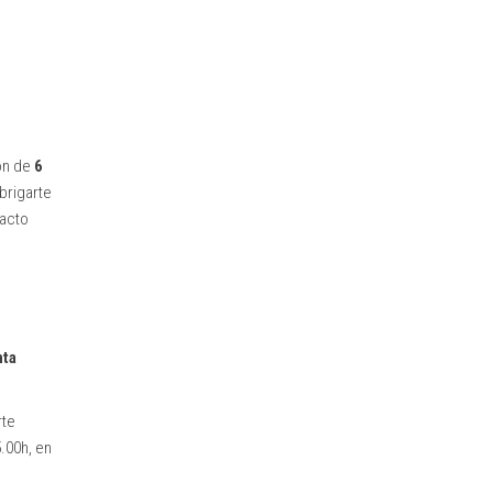
ión de
6
brigarte
tacto
nta
rte
5.00h, en