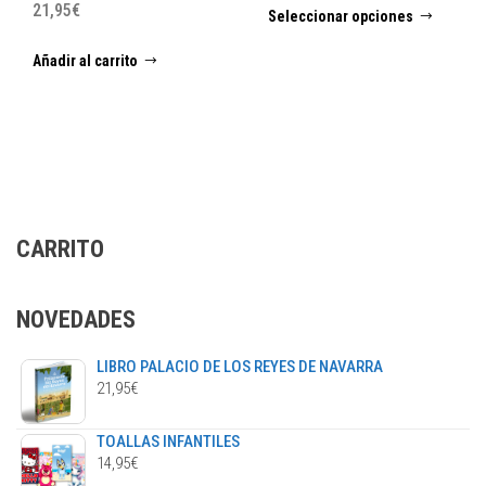
21,95
€
Seleccionar opciones
prod
tiene
Añadir al carrito
múlti
varia
Las
opci
se
pued
elegi
CARRITO
en
la
págin
NOVEDADES
de
prod
LIBRO PALACIO DE LOS REYES DE NAVARRA
21,95
€
TOALLAS INFANTILES
14,95
€