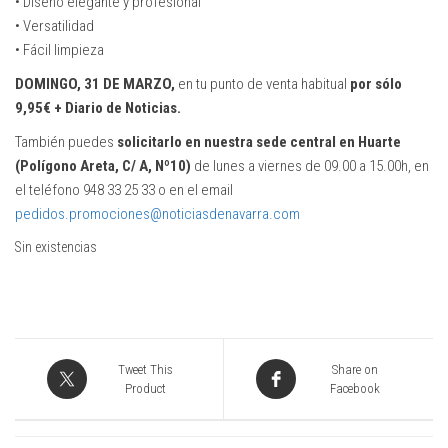
• Diseño elegante y profesional
• Versatilidad
• Fácil limpieza
DOMINGO, 31 DE MARZO
,
en tu punto de venta habitual
por sólo
9,95€ + Diario de Noticias.
También puedes
solicitarlo en nuestra sede central en Huarte
(Polígono Areta, C/ A, Nº10)
de lunes a viernes de 09.00 a 15.00h, en
el teléfono 948 33 25 33 o en el email
pedidos.promociones@noticiasdenavarra.com
Sin existencias
Tweet This
Share on
Product
Facebook