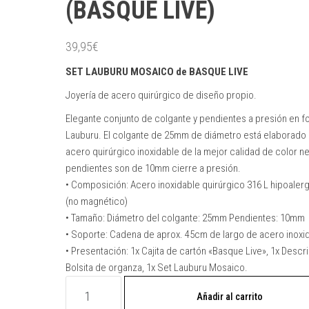
(BASQUE LIVE)
39,95
€
SET LAUBURU MOSAICO de BASQUE LIVE
Joyería de acero quirúrgico de diseño propio.
Elegante conjunto de colgante y pendientes a presión en 
Lauburu. El colgante de 25mm de diámetro está elaborado
acero quirúrgico inoxidable de la mejor calidad de color n
pendientes son de 10mm cierre a presión.
• Composición: Acero inoxidable quirúrgico 316 L hipoaler
(no magnético)
• Tamaño: Diámetro del colgante: 25mm Pendientes: 10mm
• Soporte: Cadena de aprox. 45cm de largo de acero inoxi
• Presentación: 1x Cajita de cartón «Basque Live», 1x Descri
Bolsita de organza, 1x Set Lauburu Mosaico.
SET
Añadir al carrito
LAUBURU