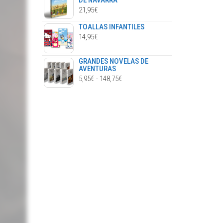
DE NAVARRA
21,95
€
TOALLAS INFANTILES
14,95
€
GRANDES NOVELAS DE
AVENTURAS
RANGO
5,95
€
-
148,75
€
DE
PRECIOS:
DESDE
5,95€
HASTA
148,75€