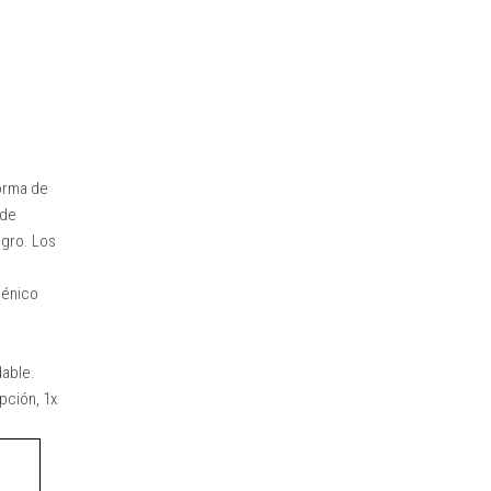
forma de
 de
egro. Los
génico
dable.
pción, 1x