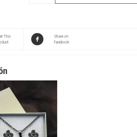
MOSAICO
(BASQUE
LIVE)
cantidad
et This
Share on
oduct
Facebook
ón