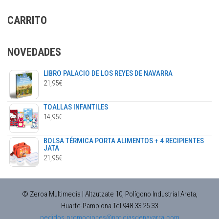
CARRITO
NOVEDADES
LIBRO PALACIO DE LOS REYES DE NAVARRA
21,95
€
TOALLAS INFANTILES
14,95
€
BOLSA TÉRMICA PORTA ALIMENTOS + 4 RECIPIENTES
JATA
21,95
€
© Zeroa Multimedia | Altzutzate 10, Polígono Industrial Areta,
Huarte-Pamplona Tel 948 33 25 33
pedidos.promociones@noticiasdenavarra.com