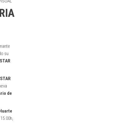
VISUAL
RIA
onante
do su
STAR
 STAR
ueva
ario de
 Huarte
 15.00h,