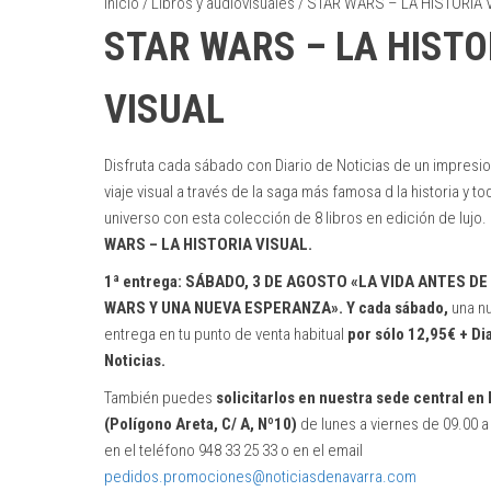
Inicio
/
Libros y audiovisuales
/ STAR WARS – LA HISTORIA 
STAR WARS – LA HISTO
VISUAL
Disfruta cada sábado con Diario de Noticias de un impresi
viaje visual a través de la saga más famosa d la historia y to
universo con esta colección de 8 libros en edición de lujo.
WARS – LA HISTORIA VISUAL.
1ª entrega: SÁBADO, 3 DE AGOSTO «LA VIDA ANTES DE
WARS Y UNA NUEVA ESPERANZA». Y cada sábado,
una n
entrega en tu punto de venta habitual
por sólo 12,95€ + Di
Noticias.
También puedes
solicitarlos en nuestra sede central en
(Polígono Areta, C/ A, Nº10)
de lunes a viernes de 09.00 a
en el teléfono 948 33 25 33 o en el email
pedidos.promociones@noticiasdenavarra.com