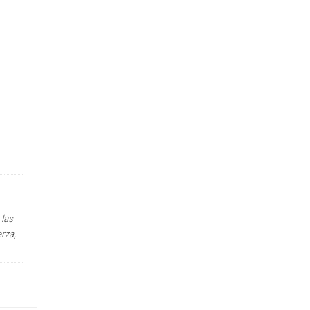
 las
erza,