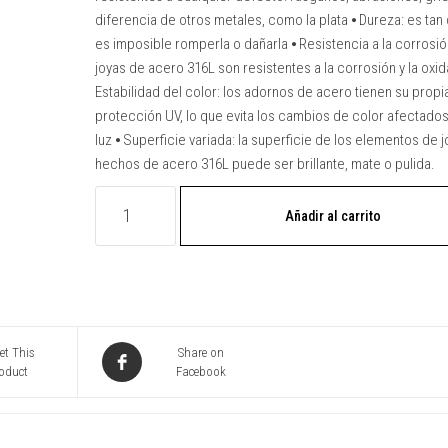
diferencia de otros metales, como la plata ⦁ Dureza: es tan
es imposible romperla o dañarla ⦁ Resistencia a la corrosión
joyas de acero 316L son resistentes a la corrosión y la oxid
Estabilidad del color: los adornos de acero tienen su propi
protección UV, lo que evita los cambios de color afectados
luz ⦁ Superficie variada: la superficie de los elementos de j
hechos de acero 316L puede ser brillante, mate o pulida.
TALISMÁN
Añadir al carrito
EH
ACERO
(BASQUE
LIVE)
cantidad
et This
Share on
oduct
Facebook