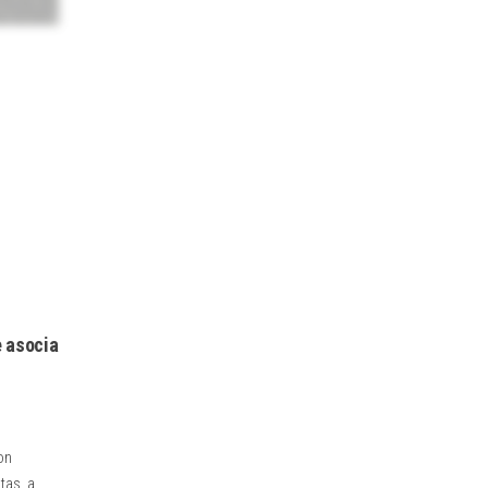
e asocia
on
tas, a