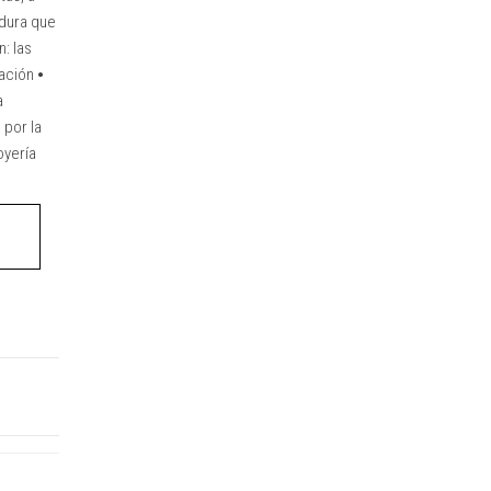
 dura que
: las
ación ⦁
a
 por la
oyería