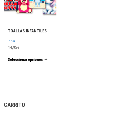
TOALLAS INFANTILES
Hogar
14,95
€
Este
Seleccionar opciones
producto
tiene
múltiples
variantes.
Las
opciones
se
CARRITO
pueden
elegir