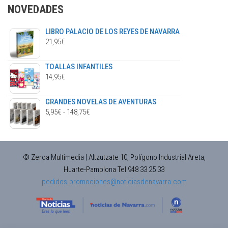
en
NOVEDADES
la
página
LIBRO PALACIO DE LOS REYES DE NAVARRA
de
21,95
€
producto
TOALLAS INFANTILES
14,95
€
GRANDES NOVELAS DE AVENTURAS
RANGO
5,95
€
-
148,75
€
DE
PRECIOS:
DESDE
© Zeroa Multimedia | Altzutzate 10, Polígono Industrial Areta,
5,95€
Huarte-Pamplona Tel 948 33 25 33
HASTA
pedidos.promociones@noticiasdenavarra.com
148,75€