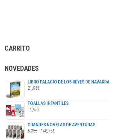
tiene
múltiples
variantes.
Las
opciones
se
CARRITO
pueden
elegir
en
NOVEDADES
la
página
LIBRO PALACIO DE LOS REYES DE NAVARRA
de
21,95
€
producto
TOALLAS INFANTILES
14,95
€
GRANDES NOVELAS DE AVENTURAS
RANGO
5,95
€
-
148,75
€
DE