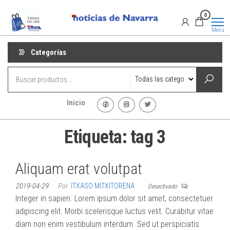
Saltar
Promociones
Promociones
0
al
de Noticias
de Navarra
contenido
Menú
Categorías
Inicio
Etiqueta:
tag 3
Aliquam erat volutpat
2019-04-29
Por
ITXASO MITXITORENA
Desactivado
Integer in sapien. Lorem ipsum dolor sit amet, consectetuer
adipiscing elit. Morbi scelerisque luctus velit. Curabitur vitae
diam non enim vestibulum interdum. Sed ut perspiciatis