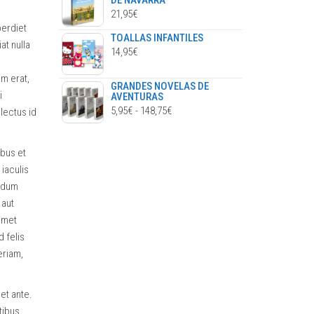
DE NAVARRA
21,95
€
perdiet
TOALLAS INFANTILES
at nulla
14,95
€
m erat,
GRANDES NOVELAS DE
i
AVENTURAS
RANGO
5,95
€
-
148,75
€
lectus id
DE
PRECIOS:
ibus et
DESDE
iaculis
5,95€
erdum
HASTA
 aut
148,75€
amet
 felis
eriam,
met ante.
tibus