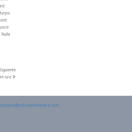
sed
turpis
ient
 Fusce
 Nulla
Siguiente
Siguiente
entrada
um iure
ociones@noticiasdenavarra.com