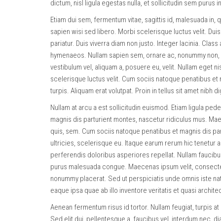
dictum, nisl ligula egestas nulla, et sollicitudin sem purus 
Etiam dui sem, fermentum vitae, sagittis id, malesuada in, 
sapien wisi sed libero. Morbi scelerisque luctus velit. Duis 
pariatur. Duis viverra diam non justo. Integer lacinia. Clas
hymenaeos. Nullam sapien sem, ornare ac, nonummy non, l
vestibulum vel, aliquam a, posuere eu, velit. Nullam eget 
scelerisque luctus velit. Cum sociis natoque penatibus et 
turpis. Aliquam erat volutpat. Proin in tellus sit amet nibh di
Nullam at arcu a est sollicitudin euismod. Etiam ligula ped
magnis dis parturient montes, nascetur ridiculus mus. Maec
quis, sem. Cum sociis natoque penatibus et magnis dis part
ultricies, scelerisque eu. Itaque earum rerum hic tenetur a
perferendis doloribus asperiores repellat. Nullam faucibu
purus malesuada congue. Maecenas ipsum velit, consectetuer
nonummy placerat. Sed ut perspiciatis unde omnis iste na
eaque ipsa quae ab illo inventore veritatis et quasi archite
Aenean fermentum risus id tortor. Nullam feugiat, turpis at 
Sed elit dui, pellentesque a, faucibus vel, interdum nec, 