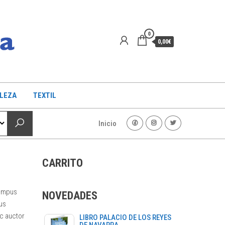
0
0,00€
LLEZA
TEXTIL
Inicio
CARRITO
tempus
NOVEDADES
lus
ac auctor
LIBRO PALACIO DE LOS REYES