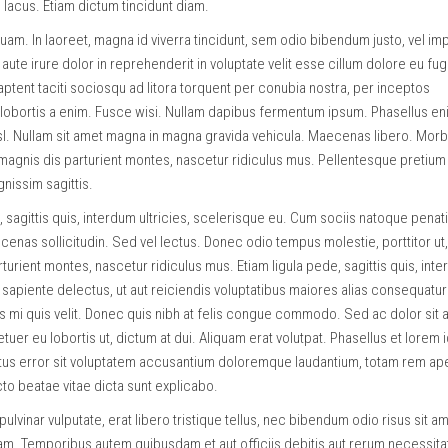
in lacus. Etiam dictum tincidunt diam.
quam. In laoreet, magna id viverra tincidunt, sem odio bibendum justo, vel im
aute irure dolor in reprehenderit in voluptate velit esse cillum dolore eu fugi
s aptent taciti sociosqu ad litora torquent per conubia nostra, per inceptos
obortis a enim. Fusce wisi. Nullam dapibus fermentum ipsum. Phasellus eni
nisl. Nullam sit amet magna in magna gravida vehicula. Maecenas libero. Morb
magnis dis parturient montes, nascetur ridiculus mus. Pellentesque pretium 
gnissim sagittis.
e, sagittis quis, interdum ultricies, scelerisque eu. Cum sociis natoque penat
enas sollicitudin. Sed vel lectus. Donec odio tempus molestie, porttitor ut, 
urient montes, nascetur ridiculus mus. Etiam ligula pede, sagittis quis, int
 sapiente delectus, ut aut reiciendis voluptatibus maiores alias consequatur
s mi quis velit. Donec quis nibh at felis congue commodo. Sed ac dolor sit 
 eu lobortis ut, dictum at dui. Aliquam erat volutpat. Phasellus et lorem id
tus error sit voluptatem accusantium doloremque laudantium, totam rem ap
cto beatae vitae dicta sunt explicabo.
pulvinar vulputate, erat libero tristique tellus, nec bibendum odio risus sit a
diam. Temporibus autem quibusdam et aut officiis debitis aut rerum necessita