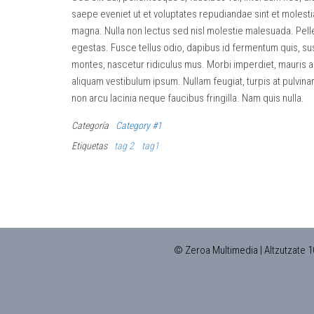
saepe eveniet ut et voluptates repudiandae sint et molest
magna. Nulla non lectus sed nisl molestie malesuada. Pell
egestas. Fusce tellus odio, dapibus id fermentum quis, sus
montes, nascetur ridiculus mus. Morbi imperdiet, mauris ac 
aliquam vestibulum ipsum. Nullam feugiat, turpis at pulvinar 
non arcu lacinia neque faucibus fringilla. Nam quis nulla.
Categoría
Category #1
Etiquetas
tag 2
tag1
Navegación
de
entradas
© Zeroa Multimedia | Altzutzate 1