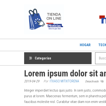
Saltar
Promociones
Promociones
al
de Noticias
contenido
de Navarra
HOGAR
TECN
Categorías
Lorem ipsum dolor sit a
2019-04-29
Por
ITXASO MITXITORENA
Desactivado
Integer imperdiet lectus quis justo. In sem justo, commodo u
purus at lorem. Maecenas fermentum, sem in pharetra pellen
faucibus molestie nisl. Curabitur vitae diam non enim ves