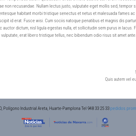
iae non recusandae. Nullam lectus justo, vulputate eget mollis sed, tempor 
entesque habitant morbi tristique senectus et netus et malesuada fames ac 
cipit id erat. Fusce wisi. Cum sociis natoque penatibus et magnis dis partur
auctor dictum, nisl ligula egestas nulla, et sollicitudin sem purus in lacus.
vulputate, erat libero tristique tellus, nec bibendum odio risus sit amet ante.
Quis autem vel e
0, Polígono Industrial Areta, Huarte-Pamplona Tel 948 33 25 33
pedidos.prom