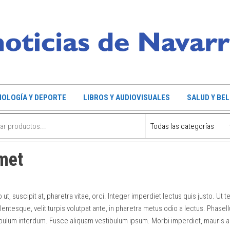
OLOGÍA Y DEPORTE
LIBROS Y AUDIOVISUALES
SALUD Y BE
met
t, suscipit at, pharetra vitae, orci. Integer imperdiet lectus quis justo. Ut 
tesque, velit turpis volutpat ante, in pharetra metus odio a lectus. Phasel
tibulum interdum. Fusce aliquam vestibulum ipsum. Morbi imperdiet, mauris 