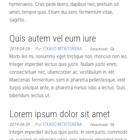
hymenaeos. Cras pede libero, dapibus nec, pretium sit
amet, tempor quis. Etiam dui sem, fermentum vitae,
sagittis…
Quis autem vel eum iure
2019-04-29
Por
ITXASO MITXITORENA
Desactivado
Morbi leo mi, nonummy eget tristique non, rhoncus non leo.
Integer imperdiet lectus quis justo. Nullam justo enim,
consectetuer nec, ullamcorper ac, vestibulum in, elit.
Maecenas fermentum, sem in pharetra pellentesque, velit
turpis volutpat ante, in pharetra metus odio a lectus. Duis
bibendum, lectus ut…
Lorem ipsum dolor sit amet
2019-04-29
Por
ITXASO MITXITORENA
Desactivado
Integer imperdiet lectus quis justo. In sem justo, commodo
ut, suscipit at, pharetra vitae, orci. Integer imperdiet lectus