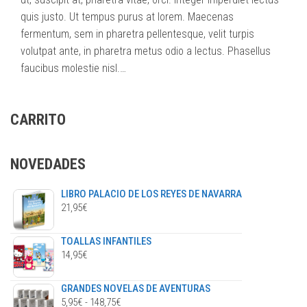
quis justo. Ut tempus purus at lorem. Maecenas
fermentum, sem in pharetra pellentesque, velit turpis
volutpat ante, in pharetra metus odio a lectus. Phasellus
faucibus molestie nisl.…
CARRITO
NOVEDADES
LIBRO PALACIO DE LOS REYES DE NAVARRA
21,95
€
TOALLAS INFANTILES
14,95
€
GRANDES NOVELAS DE AVENTURAS
RANGO
5,95
€
-
148,75
€