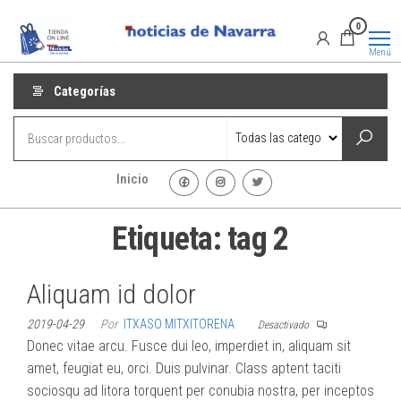
Saltar
Promociones
Promociones
0
al
de Noticias
de Navarra
contenido
Menú
Categorías
Inicio
Etiqueta:
tag 2
Aliquam id dolor
2019-04-29
Por
ITXASO MITXITORENA
Desactivado
Donec vitae arcu. Fusce dui leo, imperdiet in, aliquam sit
amet, feugiat eu, orci. Duis pulvinar. Class aptent taciti
sociosqu ad litora torquent per conubia nostra, per inceptos