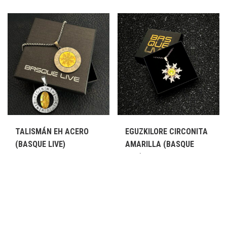
TALISMÁN EH ACERO
EGUZKILORE CIRCONITA
(BASQUE LIVE)
AMARILLA (BASQUE
LIVE)
,
Basque Live
Joyas
29,95
€
,
Basque Live
Joyas
29,95
€
Añadir al carrito
Añadir al carrito