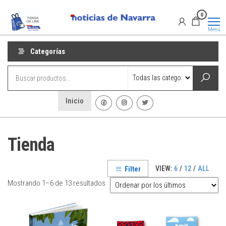
Saltar
Promociones
Promociones
0
al
de Noticias
de Navarra
contenido
Menú
Categorías
Inicio
Tienda
VIEW:
6
/
12
/
ALL
Filter
Ordenado
Mostrando 1–6 de 13 resultados
por
los
últimos