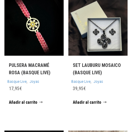
se
pued
elegi
en
la
págin
de
prod
PULSERA MACRAMÉ
SET LAUBURU MOSAICO
ROSA (BASQUE LIVE)
(BASQUE LIVE)
,
,
Basque Live
Joyas
Basque Live
Joyas
17,95
€
39,95
€
Añadir al carrito
Añadir al carrito