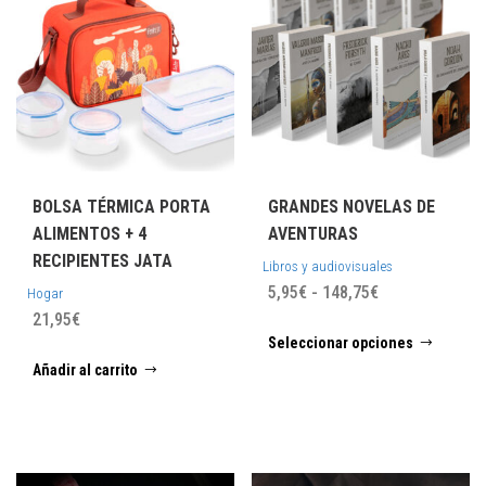
pued
elegi
en
la
págin
de
prod
BOLSA TÉRMICA PORTA
GRANDES NOVELAS DE
ALIMENTOS + 4
AVENTURAS
RECIPIENTES JATA
Libros y audiovisuales
Rango
5,95
€
-
148,75
€
Hogar
de
21,95
€
Este
Seleccionar opciones
precios:
prod
Añadir al carrito
desde
tiene
5,95€
múlti
hasta
varia
148,75€
Las
opci