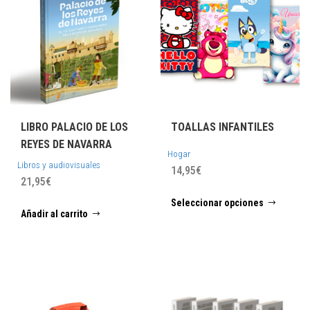
LIBRO PALACIO DE LOS
TOALLAS INFANTILES
REYES DE NAVARRA
Hogar
Libros y audiovisuales
14,95
€
21,95
€
Este
Seleccionar opciones
prod
Añadir al carrito
tiene
múlti
varia
Las
opci
se