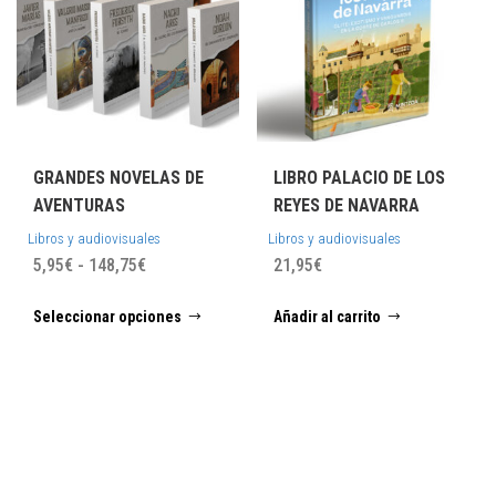
GRANDES NOVELAS DE
LIBRO PALACIO DE LOS
AVENTURAS
REYES DE NAVARRA
Libros y audiovisuales
Libros y audiovisuales
Rango
5,95
€
-
148,75
€
21,95
€
de
Este
Seleccionar opciones
Añadir al carrito
precios:
producto
desde
tiene
5,95€
múltiples
hasta
variantes.
148,75€
Las
opciones
se