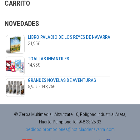
CARRITO
pueden
elegir
en
NOVEDADES
la
página
LIBRO PALACIO DE LOS REYES DE NAVARRA
de
21,95
€
producto
TOALLAS INFANTILES
14,95
€
GRANDES NOVELAS DE AVENTURAS
RANGO
5,95
€
-
148,75
€
DE
PRECIOS:
DESDE
© Zeroa Multimedia | Altzutzate 10, Polígono Industrial Areta,
5,95€
Huarte-Pamplona Tel 948 33 25 33
HASTA
pedidos.promociones@noticiasdenavarra.com
148,75€