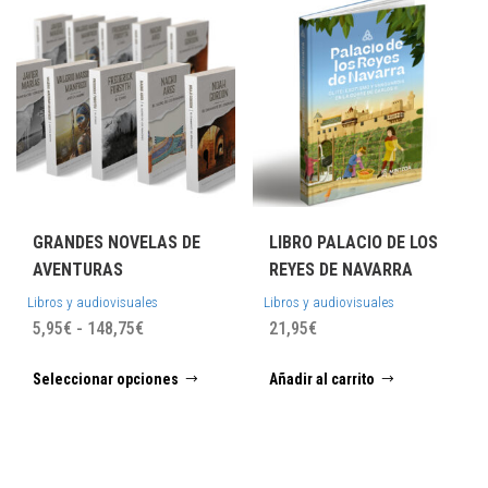
GRANDES NOVELAS DE
LIBRO PALACIO DE LOS
AVENTURAS
REYES DE NAVARRA
Libros y audiovisuales
Libros y audiovisuales
Rango
5,95
€
-
148,75
€
21,95
€
de
Este
Seleccionar opciones
Añadir al carrito
precios:
producto
desde
tiene
5,95€
múltiples
hasta
variantes.