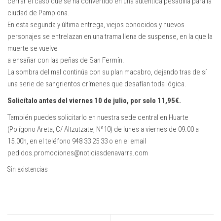
cerrar el caso que se ha convertido en una auténtica pesadilla para la
ciudad de Pamplona.
En esta segunda y última entrega, viejos conocidos y nuevos
personajes se entrelazan en una trama llena de suspense, en la que la
muerte se vuelve
a ensañar con las peñas de San Fermín.
La sombra del mal continúa con su plan macabro, dejando tras de sí
una serie de sangrientos crímenes que desafían toda lógica.
Solicítalo antes del viernes 10 de julio, por solo 11,95€.
También puedes solicitarlo en nuestra sede central en Huarte
(Polígono Areta, C/ Altzutzate, Nº10) de lunes a viernes de 09.00 a
15.00h, en el teléfono 948 33 25 33 o en el email
pedidos.promociones@noticiasdenavarra.com
Sin existencias