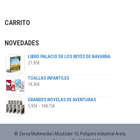
148,75€
Las
opciones
se
CARRITO
pueden
elegir
en
NOVEDADES
la
página
LIBRO PALACIO DE LOS REYES DE NAVARRA
de
21,95
€
producto
TOALLAS INFANTILES
14,95
€
GRANDES NOVELAS DE AVENTURAS
RANGO
5,95
€
-
148,75
€
DE
PRECIOS:
DESDE
© Zeroa Multimedia | Altzutzate 10, Polígono Industrial Areta,
5,95€