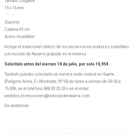
Tamaño colgante:
15 x 15 mm
···········
Soporte:
Cadena 45 cm
Acero inoxidable
Incluye el tradicional cántico de los encierros en euskera y castellano
y el escudo de Navarra grabado en el reverso.
Solicítalo antes del viernes 10 de julio, por solo 10,95€.
También puedes solicitarlo en nuestra sede central en Huarte
(Polígono Areta, C/ Altzutzate, Nº10) de lunes a viernes de 09.00 a
15.00h, en el teléfono 948 33 25 33 o en el email
pedidos.promociones@noticiasdenavarra.com
Sin existencias