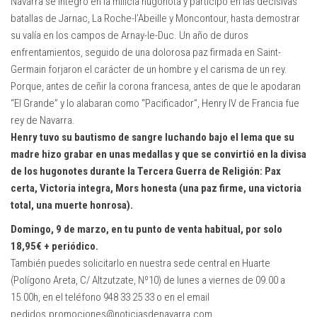
Navarra se integró en la milicia hugonota y participó en las decisivas
batallas de Jarnac, La Roche-l’Abeille y Moncontour, hasta demostrar
su valía en los campos de Arnay-le-Duc. Un año de duros
enfrentamientos, seguido de una dolorosa paz firmada en Saint-
Germain forjaron el carácter de un hombre y el carisma de un rey.
Porque, antes de ceñir la corona francesa, antes de que le apodaran
“El Grande” y lo alabaran como “Pacificador”, Henry IV de Francia fue
rey de Navarra.
Henry tuvo su bautismo de sangre luchando bajo el lema que su
madre
hizo grabar en unas medallas y que se convirtió en la divisa
de
los hugonotes durante la Tercera Guerra de Religión: Pax
certa,
Victoria integra, Mors honesta (una paz firme, una victoria
total,
una muerte honrosa).
Domingo, 9 de marzo, en tu punto de venta habitual, por solo
18,95€ + periódico.
También puedes solicitarlo en nuestra sede central en Huarte
(Polígono Areta, C/ Altzutzate, Nº10) de lunes a viernes de 09.00 a
15.00h, en el teléfono 948 33 25 33 o en el email
pedidos.promociones@noticiasdenavarra.com