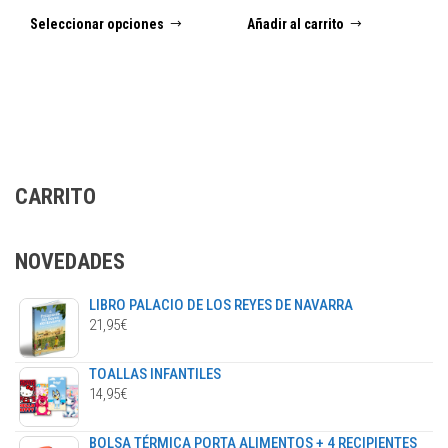
de
Este
Seleccionar opciones
Añadir al carrito
precios:
producto
desde
tiene
5,95€
múltiples
hasta
variantes.
148,75€
Las
opciones
se
CARRITO
pueden
elegir
en
NOVEDADES
la
página
LIBRO PALACIO DE LOS REYES DE NAVARRA
de
21,95
€
producto
TOALLAS INFANTILES
14,95
€
BOLSA TÉRMICA PORTA ALIMENTOS + 4 RECIPIENTES