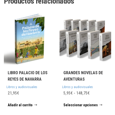
Productos relacionados
LIBRO PALACIO DE LOS
GRANDES NOVELAS DE
REYES DE NAVARRA
AVENTURAS
Libros y audiovisuales
Libros y audiovisuales
Rango
21,95
€
5,95
€
-
148,75
€
de
Este
Añadir al carrito
Seleccionar opciones
precios:
prod
desde
tiene