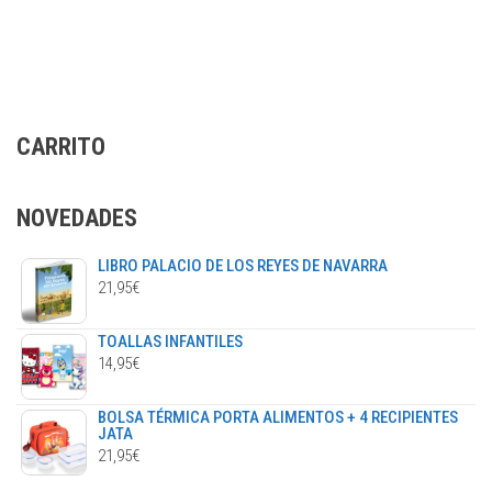
5,95€
múlti
hasta
varia
148,75€
Las
opci
se
CARRITO
pued
elegi
en
NOVEDADES
la
págin
LIBRO PALACIO DE LOS REYES DE NAVARRA
de
21,95
€
prod
TOALLAS INFANTILES
14,95
€
BOLSA TÉRMICA PORTA ALIMENTOS + 4 RECIPIENTES
JATA
21,95
€