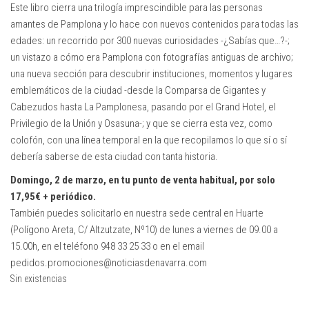
Este libro cierra una trilogía imprescindible para las personas
amantes de Pamplona y lo hace con nuevos contenidos para todas las
edades: un recorrido por 300 nuevas curiosidades -¿Sabías que…?-;
un vistazo a cómo era Pamplona con fotografías antiguas de archivo;
una nueva sección para descubrir instituciones, momentos y lugares
emblemáticos de la ciudad -desde la Comparsa de Gigantes y
Cabezudos hasta La Pamplonesa, pasando por el Grand Hotel, el
Privilegio de la Unión y Osasuna-; y que se cierra esta vez, como
colofón, con una línea temporal en la que recopilamos lo que sí o sí
debería saberse de esta ciudad con tanta historia.
Domingo, 2 de marzo, en tu punto de venta habitual, por solo
17,95€ + periódico.
También puedes solicitarlo en nuestra sede central en Huarte
(Polígono Areta, C/ Altzutzate, Nº10) de lunes a viernes de 09.00 a
15.00h, en el teléfono 948 33 25 33 o en el email
pedidos.promociones@noticiasdenavarra.com
Sin existencias